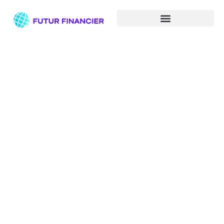
Banque Postale :
paramétrez vos alertes de
compte pour une
consultation en ligne
optimale